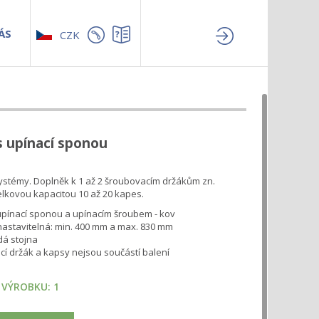
ÁS
CZK
s upínací sponou
stémy. Doplněk k 1 až 2 šroubovacím držákům zn.
celkovou kapacitou 10 až 20 kapes.
upínací sponou a upínacím šroubem - kov
astavitelná: min. 400 mm a max. 830 mm
dá stojna
í držák a kapsy nejsou součástí balení
 VÝROBKU:
1