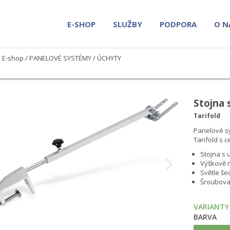
E-SHOP
SLUŽBY
PODPORA
O N
/
E-shop
/
PANELOVÉ SYSTÉMY
/
ÚCHYTY
Stojna 
Tarifold
Panelové sy
Tarifold s 
Stojna s 
Výškově n
Světle še
Šroubovac
VARIANTY
BARVA