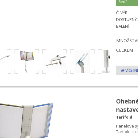
Č. VÝR.:
DOSTUPNÝ:
BALENÍ:
MNOŽSTV
CELKEM
VÍCE I
Ohebné
nastav
Tarifold
Panelové sy
Tarifold s 