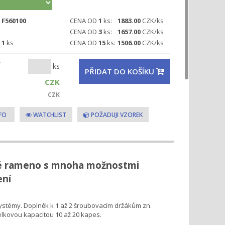
F560100
CENA OD
1
ks:
1883.00
CZK/ks
CENA OD
3
ks:
1657.00
CZK/ks
1
ks
CENA OD
15
ks:
1506.00
CZK/ks
ks
Í
PŘIDAT DO KOŠÍKU
CZK
CZK
NFO
WATCHLIST
POŽADUJI VZOREK
 rameno s mnoha možnostmi
ení
stémy. Doplněk k 1 až 2 šroubovacím držákům zn.
celkovou kapacitou 10 až 20 kapes.