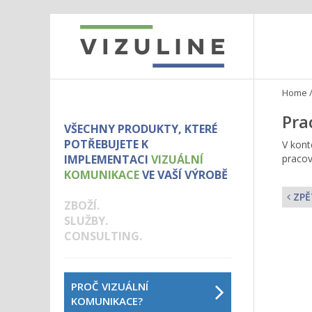
Home
Pra
VŠECHNY PRODUKTY, KTERÉ
POTŘEBUJETE K
V kont
IMPLEMENTACI
VIZUÁLNÍ
pracov
KOMUNIKACE
VE VAŠÍ VÝROBĚ
ZPĚ
ZBOŽÍ.
SLUŽBY.
CONSULTING.
PROČ VIZUÁLNÍ
KOMUNIKACE?