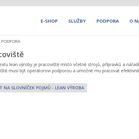
E-SHOP
SLUŽBY
PODPORA
O N
/
PODPORA
coviště
extu lean výroby je pracoviště místo včetně strojů, přípravků a nářadí,
iště musí být operátorovi podporou a umožnit mu pracovat efektivn
T NA SLOVNÍČEK POJMŮ - LEAN VÝROBA