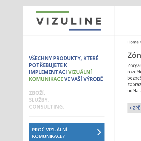
Home
Zón
VŠECHNY PRODUKTY, KTERÉ
POTŘEBUJETE K
Zorgan
IMPLEMENTACI
VIZUÁLNÍ
rozděl
bezpeč
KOMUNIKACE
VE VAŠÍ VÝROBĚ
zobraz
udělat.
ZBOŽÍ.
SLUŽBY.
CONSULTING.
ZPĚ
PROČ VIZUÁLNÍ
KOMUNIKACE?