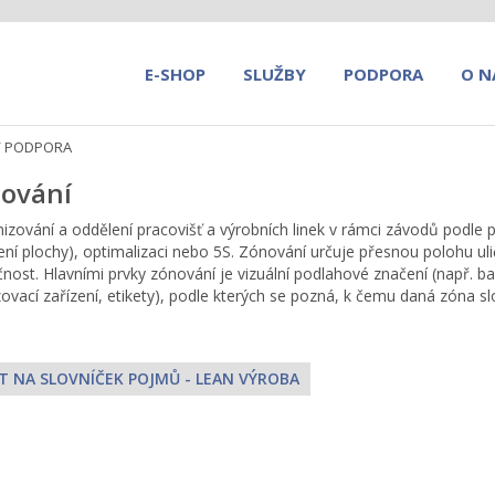
E-SHOP
SLUŽBY
PODPORA
O N
/
PODPORA
ování
izování a oddělení pracovišť a výrobních linek v rámci závodů podle p
ení plochy), optimalizaci nebo 5S. Zónování určuje přesnou polohu ulič
nost. Hlavními prvky zónování je vizuální podlahové značení (např. 
ovací zařízení, etikety), podle kterých se pozná, k čemu daná zóna sl
T NA SLOVNÍČEK POJMŮ - LEAN VÝROBA