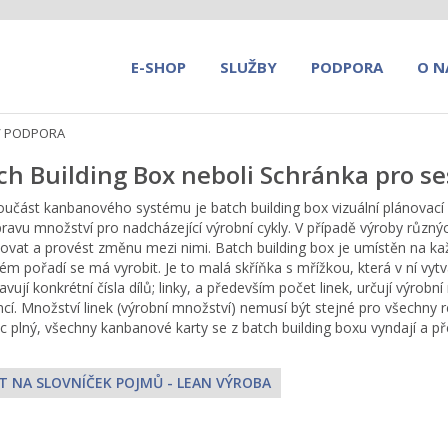
E-SHOP
SLUŽBY
PODPORA
O N
/
PODPORA
ch Building Box neboli Schránka pro s
oučást kanbanového systému je batch building box vizuální plánovací 
pravu množství pro nadcházející výrobní cykly. V případě výroby různýc
ovat a provést změnu mezi nimi. Batch building box je umístěn na kaž
kém pořadí se má vyrobit. Je to malá skříňka s mřížkou, která v ní vy
avují konkrétní čísla dílů; linky, a především počet linek, určují výrob
ncí. Množství linek (výrobní množství) nemusí být stejné pro všechny r
c plný, všechny kanbanové karty se z batch building boxu vyndají a přem
T NA SLOVNÍČEK POJMŮ - LEAN VÝROBA