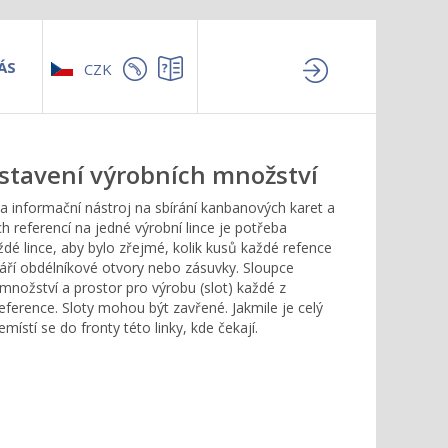
ÁS
CZK
estavení výrobních množství
a informační nástroj na sbírání kanbanových karet a
h referencí na jedné výrobní lince je potřeba
dé lince, aby bylo zřejmé, kolik kusů každé refence
tváří obdélníkové otvory nebo zásuvky. Sloupce
ní množství a prostor pro výrobu (slot) každé z
eference. Sloty mohou být zavřené. Jakmile je celý
ístí se do fronty této linky, kde čekají.