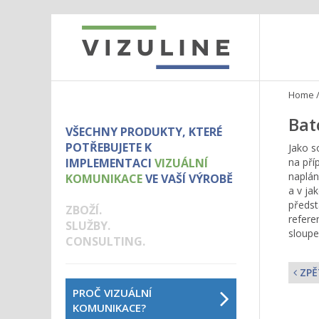
Home
Bat
VŠECHNY PRODUKTY, KTERÉ
POTŘEBUJETE K
Jako s
IMPLEMENTACI
VIZUÁLNÍ
na pří
naplán
KOMUNIKACE
VE VAŠÍ VÝROBĚ
a v ja
předst
ZBOŽÍ.
refere
SLUŽBY.
sloupe
CONSULTING.
ZPĚ
PROČ VIZUÁLNÍ
KOMUNIKACE?