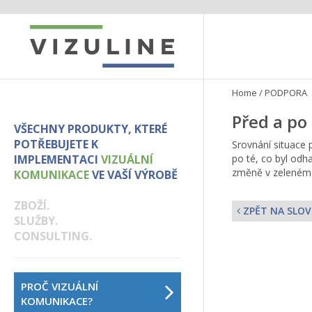
Home
/
PODPORA
Před a po
VŠECHNY PRODUKTY, KTERÉ
POTŘEBUJETE K
Srovnání situace
IMPLEMENTACI
VIZUÁLNÍ
po té, co byl odh
změně v zeleném
KOMUNIKACE
VE VAŠÍ VÝROBĚ
ZBOŽÍ.
ZPĚT NA SLOV
SLUŽBY.
CONSULTING.
PROČ VIZUÁLNÍ
KOMUNIKACE?