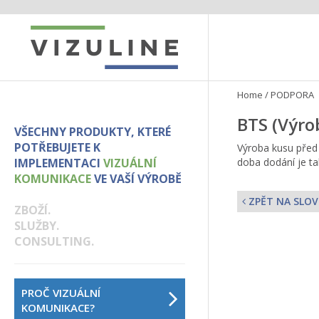
Home
/
PODPORA
BTS (Výrob
VŠECHNY PRODUKTY, KTERÉ
POTŘEBUJETE K
Výroba kusu před 
IMPLEMENTACI
VIZUÁLNÍ
doba dodání je ta
KOMUNIKACE
VE VAŠÍ VÝROBĚ
ZPĚT NA SLOV
ZBOŽÍ.
SLUŽBY.
CONSULTING.
PROČ VIZUÁLNÍ
KOMUNIKACE?