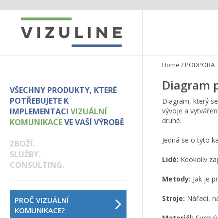
Home
/
PODPORA
Diagram p
VŠECHNY PRODUKTY, KTERÉ
POTŘEBUJETE K
Diagram, který se
IMPLEMENTACI
VIZUÁLNÍ
vývoje a vytváře
druhé.
KOMUNIKACE
VE VAŠÍ VÝROBĚ
Jedná se o tyto ka
ZBOŽÍ.
SLUŽBY.
Lidé:
Kdokoliv za
CONSULTING.
Metody:
Jak je p
Stroje:
Nářadí, ná
PROČ VIZUÁLNÍ
KOMUNIKACE?
Materiál:
Surový m