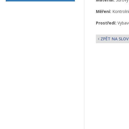
Měření:
Kontrolní
Prostředí:
Vybave
ZPĚT NA SLOV