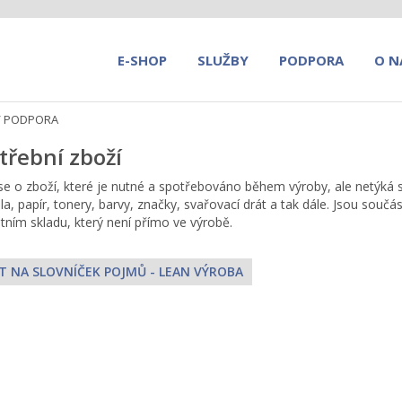
E-SHOP
SLUŽBY
PODPORA
O N
/
PODPORA
třební zboží
se o zboží, které je nutné a spotřebováno během výroby, ale netýká s
a, papír, tonery, barvy, značky, svařovací drát a tak dále. Jsou součás
tním skladu, který není přímo ve výrobě.
T NA SLOVNÍČEK POJMŮ - LEAN VÝROBA