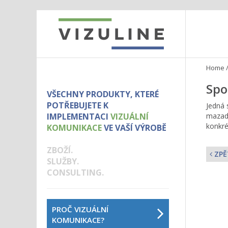
Home
Spo
VŠECHNY PRODUKTY, KTERÉ
POTŘEBUJETE K
Jedná 
IMPLEMENTACI
VIZUÁLNÍ
mazadl
konkré
KOMUNIKACE
VE VAŠÍ VÝROBĚ
ZBOŽÍ.
ZPĚ
SLUŽBY.
CONSULTING.
PROČ VIZUÁLNÍ
KOMUNIKACE?