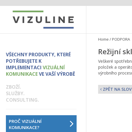
Home
/
PODPORA
Režijní sk
VŠECHNY PRODUKTY, KTERÉ
POTŘEBUJETE K
Veškeré spotřební
IMPLEMENTACI
VIZUÁLNÍ
položek a operáto
výrobního procesu
KOMUNIKACE
VE VAŠÍ VÝROBĚ
ZBOŽÍ.
ZPĚT NA SLOV
SLUŽBY.
CONSULTING.
PROČ VIZUÁLNÍ
KOMUNIKACE?