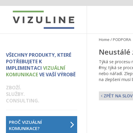
Home
/
PODPORA
Neustálé 
VŠECHNY PRODUKTY, KTERÉ
POTŘEBUJETE K
Týká se procesu ne
IMPLEMENTACI
VIZUÁLNÍ
firmy; týká se pr
nebo nářadí. Zlep
KOMUNIKACE
VE VAŠÍ VÝROBĚ
na zlepšení musí
ZBOŽÍ.
SLUŽBY.
ZPĚT NA SLOV
CONSULTING.
PROČ VIZUÁLNÍ
KOMUNIKACE?