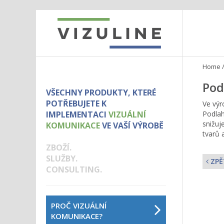
Home
Pod
VŠECHNY PRODUKTY, KTERÉ
POTŘEBUJETE K
Ve výr
IMPLEMENTACI
VIZUÁLNÍ
Podlah
snižuj
KOMUNIKACE
VE VAŠÍ VÝROBĚ
tvarů 
ZBOŽÍ.
SLUŽBY.
ZPĚ
CONSULTING.
PROČ VIZUÁLNÍ
KOMUNIKACE?