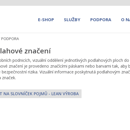
E-SHOP
SLUŽBY
PODPORA
O N
/
PODPORA
lahové značení
obních podnicích, vizuální oddělení jednotlivých podlahových ploch do
ové značení je provedeno značícími páskami nebo barvami tak, aby bylo
e bezpečnostní rizika. Vizuální informace poskytnutá podlahovým znače
a značek.
T NA SLOVNÍČEK POJMŮ - LEAN VÝROBA