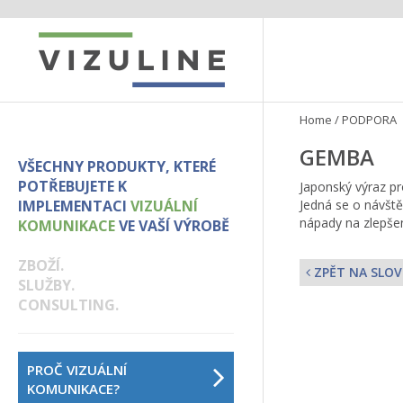
Home
/
PODPORA
GEMBA
VŠECHNY PRODUKTY, KTERÉ
POTŘEBUJETE K
Japonský výraz pr
IMPLEMENTACI
VIZUÁLNÍ
Jedná se o návšt
nápady na zlepšen
KOMUNIKACE
VE VAŠÍ VÝROBĚ
ZBOŽÍ.
ZPĚT NA SLOV
SLUŽBY.
CONSULTING.
PROČ VIZUÁLNÍ
KOMUNIKACE?