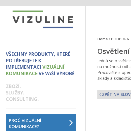
Home
/
PODPORA
Osvětlení
VŠECHNY PRODUKTY, KTERÉ
POTŘEBUJETE K
Jedná se o světel
IMPLEMENTACI
VIZUÁLNÍ
na možnosti odhal
Pracoviště s oper
KOMUNIKACE
VE VAŠÍ VÝROBĚ
sklady a skladiště
ZBOŽÍ.
SLUŽBY.
ZPĚT NA SLOV
CONSULTING.
PROČ VIZUÁLNÍ
KOMUNIKACE?