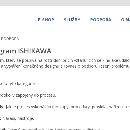
E-SHOP
SLUŽBY
PODPORA
O N
/
PODPORA
gram ISHIKAWA
m, který se používá na roztřídění příčin vztahujících se k nějaké udál
 a vytváření konečného designu a rovněž o podporu řešení problému 
se o tyto kategorie:
dokoliv zapojený do procesu.
y:
Jak je proces vykonáván (postupy, procedury, pravidla, nařízení a 
:
Nářadí, nástroje.
iál:
Surový materiál, díly, součástky, mazadla, čistidla.