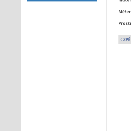
Měřen
Prostř
ZPĚ