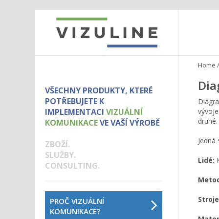
Home
Dia
VŠECHNY PRODUKTY, KTERÉ
POTŘEBUJETE K
Diagra
IMPLEMENTACI
VIZUÁLNÍ
vývoje
druhé.
KOMUNIKACE
VE VAŠÍ VÝROBĚ
Jedná 
ZBOŽÍ.
SLUŽBY.
Lidé:
K
CONSULTING.
Metod
Stroje
PROČ VIZUÁLNÍ
KOMUNIKACE?
Mater