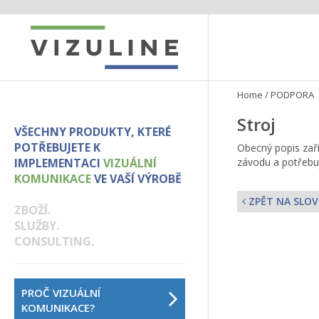
Home
/
PODPORA
Stroj
VŠECHNY PRODUKTY, KTERÉ
POTŘEBUJETE K
Obecný popis zaří
IMPLEMENTACI
VIZUÁLNÍ
závodu a potřebuj
KOMUNIKACE
VE VAŠÍ VÝROBĚ
ZPĚT NA SLOV
ZBOŽÍ.
SLUŽBY.
CONSULTING.
PROČ VIZUÁLNÍ
KOMUNIKACE?