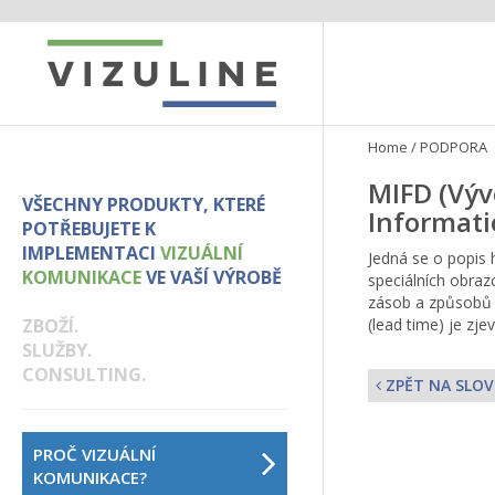
Home
/
PODPORA
MIFD (Výv
VŠECHNY PRODUKTY, KTERÉ
Informati
POTŘEBUJETE K
IMPLEMENTACI
VIZUÁLNÍ
Jedná se o popis 
KOMUNIKACE
VE VAŠÍ VÝROBĚ
speciálních obraz
zásob a způsobů p
ZBOŽÍ.
(lead time) je zjev
SLUŽBY.
CONSULTING.
ZPĚT NA SLOV
PROČ VIZUÁLNÍ
KOMUNIKACE?