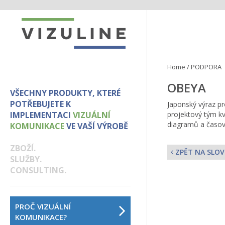
Home
/
PODPORA
OBEYA
VŠECHNY PRODUKTY, KTERÉ
POTŘEBUJETE K
Japonský výraz pr
IMPLEMENTACI
VIZUÁLNÍ
projektový tým kv
diagramů a časov
KOMUNIKACE
VE VAŠÍ VÝROBĚ
ZBOŽÍ.
ZPĚT NA SLOV
SLUŽBY.
CONSULTING.
PROČ VIZUÁLNÍ
KOMUNIKACE?