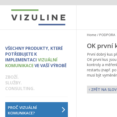
Home
/
PODPORA
OK první 
VŠECHNY PRODUKTY, KTERÉ
POTŘEBUJETE K
První dobrý kus p
IMPLEMENTACI
VIZUÁLNÍ
OK první kus jsou
kontroly a měření
KOMUNIKACE
VE VAŠÍ VÝROBĚ
restartu (např. p
musí být vyměněn
ZBOŽÍ.
SLUŽBY.
CONSULTING.
ZPĚT NA SLOV
PROČ VIZUÁLNÍ
KOMUNIKACE?