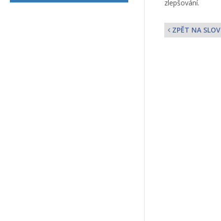
zlepšování.
ZPĚT NA SLOV