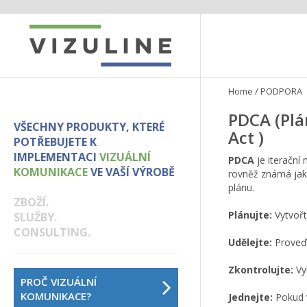
Home
/
PODPORA
PDCA (Plá
VŠECHNY PRODUKTY, KTERÉ
Act )
POTŘEBUJETE K
IMPLEMENTACI
VIZUÁLNÍ
PDCA
je iterační
KOMUNIKACE
VE VAŠÍ VÝROBĚ
rovněž známá jak
plánu.
ZBOŽÍ.
Plánujte:
Vytvořt
SLUŽBY.
CONSULTING.
Udělejte:
Proveďt
Zkontrolujte:
Vy
PROČ VIZUÁLNÍ
KOMUNIKACE?
Jednejte:
Pokud v