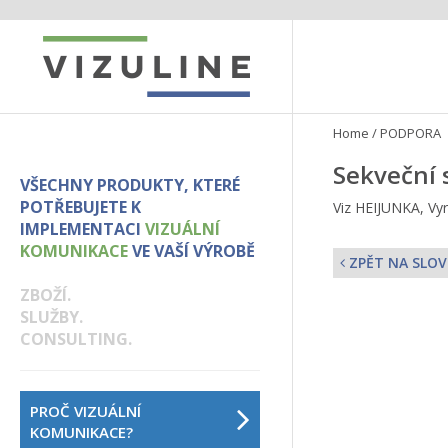
Home
/
PODPORA
Sekveční 
VŠECHNY PRODUKTY, KTERÉ
POTŘEBUJETE K
Viz HEIJUNKA, Vyr
IMPLEMENTACI
VIZUÁLNÍ
KOMUNIKACE
VE VAŠÍ VÝROBĚ
ZPĚT NA SLOV
ZBOŽÍ.
SLUŽBY.
CONSULTING.
PROČ VIZUÁLNÍ
KOMUNIKACE?