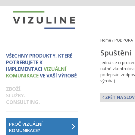
Home
/
PODPORA
Spuštění
VŠECHNY PRODUKTY, KTERÉ
POTŘEBUJETE K
Jedná se o proce
IMPLEMENTACI
VIZUÁLNÍ
nutné zkontrolova
podepsán zodpově
KOMUNIKACE
VE VAŠÍ VÝROBĚ
výroba).
ZBOŽÍ.
SLUŽBY.
ZPĚT NA SLOV
CONSULTING.
PROČ VIZUÁLNÍ
KOMUNIKACE?