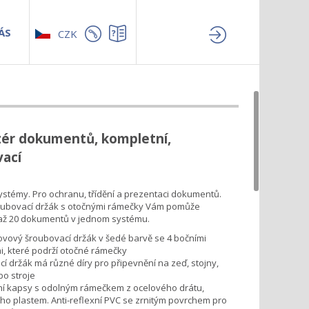
ÁS
CZK
zér dokumentů, kompletní,
vací
stémy. Pro ochranu, třídění a prezentaci dokumentů.
oubovací držák s otočnými rámečky Vám pomůže
až 20 dokumentů v jednom systému.
vový šroubovací držák v šedé barvě se 4 bočními
, které podrží otočné rámečky
í držák má různé díry pro připevnění na zeď, stojny,
bo stroje
ní kapsy s odolným rámečkem z ocelového drátu,
o plastem. Anti-reflexní PVC se zrnitým povrchem pro