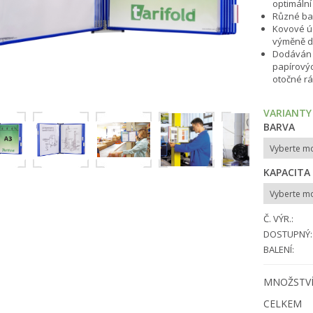
optimální
Různé ba
Kovové úc
výměně 
Dodáván s
papírovýc
otočné r
VARIANTY
BARVA
KAPACITA
Č. VÝR.:
DOSTUPNÝ:
BALENÍ:
MNOŽSTV
CELKEM