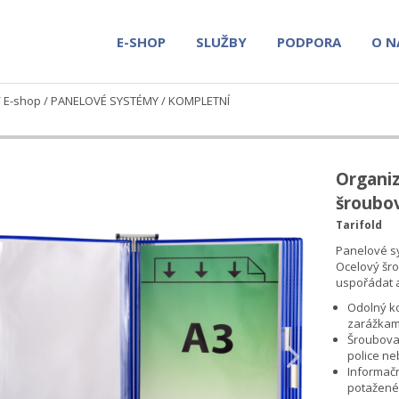
E-SHOP
SLUŽBY
PODPORA
O N
/
E-shop
/
PANELOVÉ SYSTÉMY
/
KOMPLETNÍ
Organi
šroubo
Tarifold
Panelové sy
Ocelový šr
uspořádat 
Odolný ko
zarážkami
Šroubovac
police ne
Informač
potaženéh