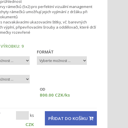
 průhlednost
rvy rámečků (5x2) pro perfektní vizuální management
hyty rámečků umožňují jejich vyjímání z držáku při
dokumentů
 nacvakávacími ukazovacími štítky, vč. barevných
h výplní, připevňovacími šrouby a oddělovači, které drží
ámečky rozevřené
 VÝROBKU:
9
FORMÁT
OD
800.00 CZK/ks
ks
Í
PŘIDAT DO KOŠÍKU
CZK