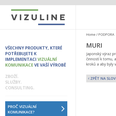
Home
/
PODPORA
MURI
VŠECHNY PRODUKTY, KTERÉ
POTŘEBUJETE K
Japonský výraz pr
IMPLEMENTACI
VIZUÁLNÍ
činností k tomu,
kroků a aby byly 
KOMUNIKACE
VE VAŠÍ VÝROBĚ
ZBOŽÍ.
ZPĚT NA SLOV
SLUŽBY.
CONSULTING.
PROČ VIZUÁLNÍ
KOMUNIKACE?