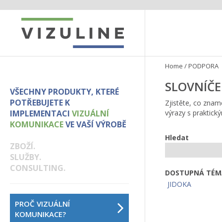
Home
/
PODPORA
SLOVNÍČE
VŠECHNY PRODUKTY, KTERÉ
POTŘEBUJETE K
Zjistěte, co znam
IMPLEMENTACI
VIZUÁLNÍ
výrazy s praktick
KOMUNIKACE
VE VAŠÍ VÝROBĚ
Hledat
ZBOŽÍ.
SLUŽBY.
CONSULTING.
DOSTUPNÁ TÉ
JIDOKA
PROČ VIZUÁLNÍ
KOMUNIKACE?